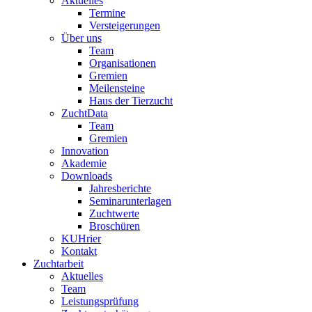
Aktuelles
Termine
Versteigerungen
Über uns
Team
Organisationen
Gremien
Meilensteine
Haus der Tierzucht
ZuchtData
Team
Gremien
Innovation
Akademie
Downloads
Jahresberichte
Seminarunterlagen
Zuchtwerte
Broschüren
KUHrier
Kontakt
Zuchtarbeit
Aktuelles
Team
Leistungsprüfung