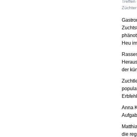
Treffen
Züchter
Gastro
Zuchts
phänot
Heu im
Rasses
Heraus
der kü
Zuchtl
popula
Erbfeh
Anna K
Aufgab
Matthi
die re