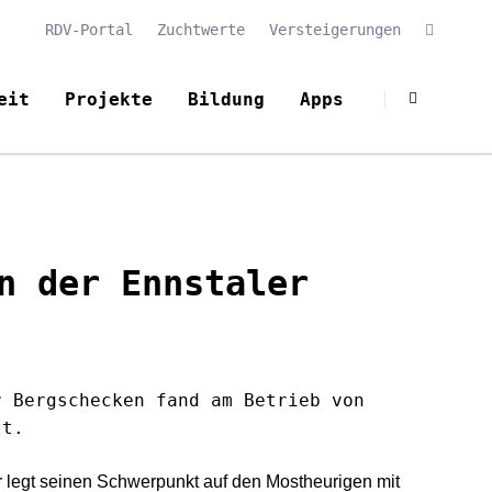
RDV-Portal
Zuchtwerte
Versteigerungen
Navigation
überspringe
eit
Projekte
Bildung
Apps
Aktuelles
Aktuelles
Aktuelles
Team
Team
Team
rüfung
Laufende Projekte
Bildungsangebote
Support
n der Ennstaler
chätzung
Abgeschlossene Projekte
Lehrgänge
Anwendung öffnen
Datenbank
Bildungsplattform
en
r Bergschecken fand am Betrieb von
tt.
 legt seinen Schwerpunkt auf den Mostheurigen mit