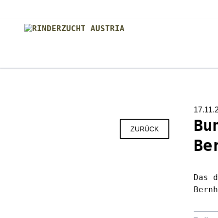
SUCHEN
17.11.
Bu
ZURÜCK
Be
Das 
Bern