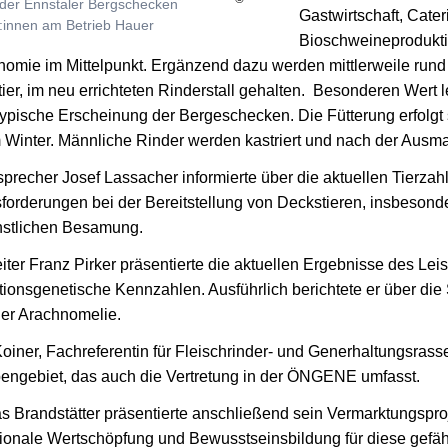
 der Ennstaler Bergschecken
Gastwirtschaft, Cater
Anna
:innen am Betrieb Hauer
Bioschweineprodukti
nomie im Mittelpunkt. Ergänzend dazu werden mittlerweile rund
tier, im neu errichteten Rinderstall gehalten. Besonderen Wert
ypische Erscheinung der Bergeschecken. Die Fütterung erfolgt 
 Winter. Männliche Rinder werden kastriert und nach der Ausma
precher Josef Lassacher informierte über die aktuellen Tierz
forderungen bei der Bereitstellung von Deckstieren, insbesonde
nstlichen Besamung.
eiter Franz Pirker präsentierte die aktuellen Ergebnisse des L
tionsgenetische Kennzahlen. Ausführlich berichtete er über
ler Arachnomelie.
oiner, Fachreferentin für Fleischrinder- und Generhaltungsrasse
engebiet, das auch die Vertretung in der ÖNGENE umfasst.
as Brandstätter präsentierte anschließend sein Vermarktungspro
gionale Wertschöpfung und Bewusstseinsbildung für diese gefäh