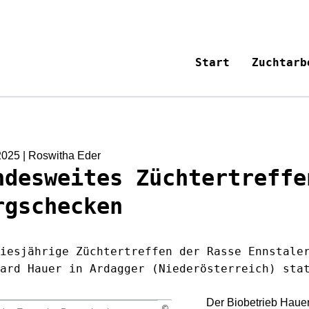
Start
Zuchtarb
Aktuelles
Aktuelles
Über uns
Team
ZuchtData
Leistungsp
2025
| Roswitha Eder
ndesweites Züchtertreffe
Innovation
Zuchtwerts
Akademie
Zuchtwert-
rgschecken
Downloads
Rinderrass
KUHrier
diesjährige Züchtertreffen der Rasse Ennstale
Kontakt
hard Hauer in Ardagger (Niederösterreich) sta
Der Biobetrieb Hauer
Koiner