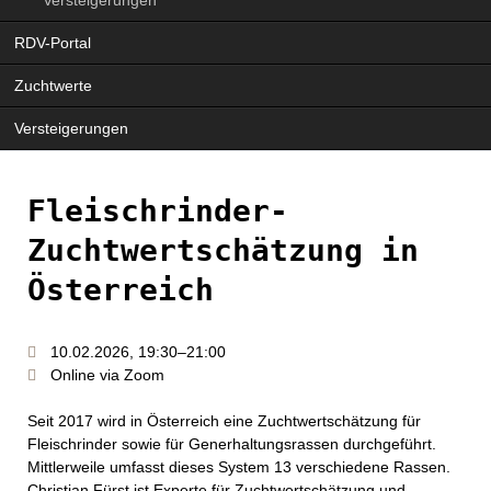
Navigation
RDV-Portal
überspringen
Zuchtwerte
Versteigerungen
Fleischrinder-
Zuchtwertschätzung in
Österreich
10.02.2026, 19:30–21:00
Online via Zoom
Seit 2017 wird in Österreich eine Zuchtwertschätzung für
Fleischrinder sowie für Generhaltungsrassen durchgeführt.
Mittlerweile umfasst dieses System 13 verschiedene Rassen.
Christian Fürst ist Experte für Zuchtwertschätzung und