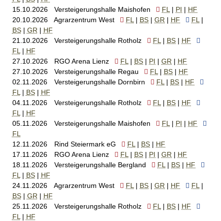
15.10.2026
Versteigerungshalle Maishofen
FL
PI
HF
20.10.2026
Agrarzentrum West
FL
BS
GR
HF
FL
BS
GR
HF
21.10.2026
Versteigerungshalle Rotholz
FL
BS
HF
FL
HF
27.10.2026
RGO Arena Lienz
FL
BS
PI
GR
HF
27.10.2026
Versteigerungshalle Regau
FL
BS
HF
02.11.2026
Versteigerungshalle Dornbirn
FL
BS
HF
FL
BS
HF
04.11.2026
Versteigerungshalle Rotholz
FL
BS
HF
FL
HF
05.11.2026
Versteigerungshalle Maishofen
FL
PI
HF
FL
12.11.2026
Rind Steiermark eG
FL
BS
HF
17.11.2026
RGO Arena Lienz
FL
BS
PI
GR
HF
18.11.2026
Versteigerungshalle Bergland
FL
BS
HF
FL
BS
HF
24.11.2026
Agrarzentrum West
FL
BS
GR
HF
FL
BS
GR
HF
25.11.2026
Versteigerungshalle Rotholz
FL
BS
HF
FL
HF