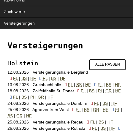
überspringen
Zuchtwerte
Versteigerungen
Versteigerungen
Holstein
ALLE RASSEN
12.08.2026
Versteigerungshalle Bergland
FL
BS
HF
FL
BS
HF
13.08.2026
Greinbachhalle
FL
BS
HF
FL
BS
HF
18.08.2026
Zollfeldhalle St. Donat
FL
BS
PI
GR
HF
FL
BS
PI
GR
HF
24.08.2026
Versteigerungshalle Dornbirn
FL
BS
HF
25.08.2026
Agrarzentrum West
FL
BS
GR
HF
FL
BS
GR
HF
25.08.2026
Versteigerungshalle Regau
FL
BS
HF
26.08.2026
Versteigerungshalle Rotholz
FL
BS
HF