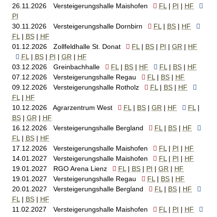
26.11.2026
Versteigerungshalle Maishofen
FL
PI
HF
PI
30.11.2026
Versteigerungshalle Dornbirn
FL
BS
HF
FL
BS
HF
01.12.2026
Zollfeldhalle St. Donat
FL
BS
PI
GR
HF
FL
BS
PI
GR
HF
03.12.2026
Greinbachhalle
FL
BS
HF
FL
BS
HF
07.12.2026
Versteigerungshalle Regau
FL
BS
HF
09.12.2026
Versteigerungshalle Rotholz
FL
BS
HF
FL
HF
10.12.2026
Agrarzentrum West
FL
BS
GR
HF
FL
BS
GR
HF
16.12.2026
Versteigerungshalle Bergland
FL
BS
HF
FL
BS
HF
17.12.2026
Versteigerungshalle Maishofen
FL
PI
HF
14.01.2027
Versteigerungshalle Maishofen
FL
PI
HF
19.01.2027
RGO Arena Lienz
FL
BS
PI
GR
HF
19.01.2027
Versteigerungshalle Regau
FL
BS
HF
20.01.2027
Versteigerungshalle Bergland
FL
BS
HF
FL
BS
HF
11.02.2027
Versteigerungshalle Maishofen
FL
PI
HF