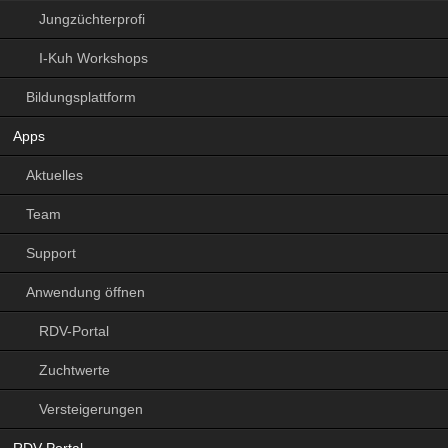
Jungzüchterprofi
I-Kuh Workshops
Bildungsplattform
Apps
Aktuelles
Team
Support
Anwendung öffnen
RDV-Portal
Zuchtwerte
Versteigerungen
Navigation
RDV-Portal