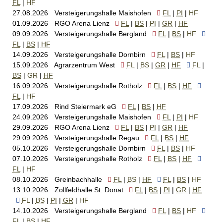
FL
HF
27.08.2026
Versteigerungshalle Maishofen
FL
PI
HF
01.09.2026
RGO Arena Lienz
FL
BS
PI
GR
HF
09.09.2026
Versteigerungshalle Bergland
FL
BS
HF
FL
BS
HF
14.09.2026
Versteigerungshalle Dornbirn
FL
BS
HF
15.09.2026
Agrarzentrum West
FL
BS
GR
HF
FL
BS
GR
HF
16.09.2026
Versteigerungshalle Rotholz
FL
BS
HF
FL
HF
17.09.2026
Rind Steiermark eG
FL
BS
HF
24.09.2026
Versteigerungshalle Maishofen
FL
PI
HF
29.09.2026
RGO Arena Lienz
FL
BS
PI
GR
HF
29.09.2026
Versteigerungshalle Regau
FL
BS
HF
05.10.2026
Versteigerungshalle Dornbirn
FL
BS
HF
07.10.2026
Versteigerungshalle Rotholz
FL
BS
HF
FL
HF
08.10.2026
Greinbachhalle
FL
BS
HF
FL
BS
HF
13.10.2026
Zollfeldhalle St. Donat
FL
BS
PI
GR
HF
FL
BS
PI
GR
HF
14.10.2026
Versteigerungshalle Bergland
FL
BS
HF
FL
BS
HF