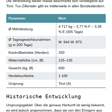
Die Verbreitung dieser Rasse beschränkt sich vorwiegend auf
Tirol. Tux-Zillertaler gibt es mittlerweile in allen Bundesländern.
Parameter
Wert
4.717 kg – 3,77 % F – 3,38
Ø Milchleistung
% E (305 Tage)
Ø Tagesgewichtzunahmen
M: 944 W: 873
(g in 200 Tage)
Kontrollbetriebe (Herden)
250
Widerristhöhe (cm, Ø)
125–135
Gewicht (kg, Ø)
600
Herdebuchkühe
1.100
Ursprung
Tirol (A)
Historische Entwicklung
Ursprungsgebiet: Über die genaue Herkunft ist wenig bekannt,
es wird jedoch angenommen, dass sie von den Eringern aus