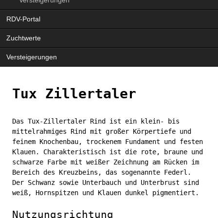
Navigation
RDV-Portal
überspringen
Zuchtwerte
Versteigerungen
Tux Zillertaler
Das Tux-Zillertaler Rind ist ein klein- bis
mittelrahmiges Rind mit großer Körpertiefe und
feinem Knochenbau, trockenem Fundament und festen
Klauen. Charakteristisch ist die rote, braune und
schwarze Farbe mit weißer Zeichnung am Rücken im
Bereich des Kreuzbeins, das sogenannte Federl.
Der Schwanz sowie Unterbauch und Unterbrust sind
weiß, Hornspitzen und Klauen dunkel pigmentiert.
Nutzungsrichtung