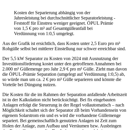
Kosten der Separierung abhängig von der
Jahresleistung bei durchschnittlicher Separatorleistung -
Feststoff für Einstreu weniger geeignet. ÖPUL Prämie
von 1,5 € pro m³ auf Gesamtgülleanfall bei
Verdünnung von 1:0,5 umgelegt.
Aus der Grafik ist ersichtlich, dass Kosten unter 2,5 Euro pro m³
Rohgülle selbst bei mittlerer Einstellung nur schwer erreichbar sind.
Der 5,5 kW Separator zu Kosten von 2024 mit Ausnutzung der
Investitionsförderung kostet unter den getroffenen Annahmen bei
2.000 m³ Güllemenge pro Jahr 2,9 € pro m³ Gülle. Zieht man davon
die ÖPUL-Prämie Separation (umgelegt auf Verdünnung 1:0,5) ab,
so würde man um ca. 2 € pro m³ Gülle separieren und könnte die
Vorteile bei Düngung nutzen.
Die Kosten für die im Rahmen der Separation anfallende Arbeitszeit
ist in der Kalkulation nicht berücksichtigt. Bei fix eingebauten
Anlagen erfolgt die Steuerung in der Regel vollautomatisch – nach
Möglichkeit schaltet sich der Separator zB beim Vorhandensein von
eigenem Solarstrom ein und es wird die vorhandene Güllemenge
separiert. Bei gemeinschaftlich genutzten Anlagen ist Zeit zum
Holen der Anlage, zum Aufbau und Verräumen bzw. Ausbringen