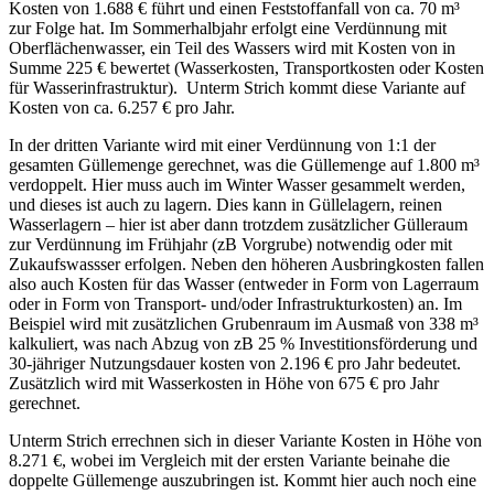
Kosten von 1.688 € führt und einen Feststoffanfall von ca. 70 m³
zur Folge hat. Im Sommerhalbjahr erfolgt eine Verdünnung mit
Oberflächenwasser, ein Teil des Wassers wird mit Kosten von in
Summe 225 € bewertet (Wasserkosten, Transportkosten oder Kosten
für Wasserinfrastruktur). Unterm Strich kommt diese Variante auf
Kosten von ca. 6.257 € pro Jahr.
In der dritten Variante wird mit einer Verdünnung von 1:1 der
gesamten Güllemenge gerechnet, was die Güllemenge auf 1.800 m³
verdoppelt. Hier muss auch im Winter Wasser gesammelt werden,
und dieses ist auch zu lagern. Dies kann in Güllelagern, reinen
Wasserlagern – hier ist aber dann trotzdem zusätzlicher Gülleraum
zur Verdünnung im Frühjahr (zB Vorgrube) notwendig oder mit
Zukaufswassser erfolgen. Neben den höheren Ausbringkosten fallen
also auch Kosten für das Wasser (entweder in Form von Lagerraum
oder in Form von Transport- und/oder Infrastrukturkosten) an. Im
Beispiel wird mit zusätzlichen Grubenraum im Ausmaß von 338 m³
kalkuliert, was nach Abzug von zB 25 % Investitionsförderung und
30-jähriger Nutzungsdauer kosten von 2.196 € pro Jahr bedeutet.
Zusätzlich wird mit Wasserkosten in Höhe von 675 € pro Jahr
gerechnet.
Unterm Strich errechnen sich in dieser Variante Kosten in Höhe von
8.271 €, wobei im Vergleich mit der ersten Variante beinahe die
doppelte Güllemenge auszubringen ist. Kommt hier auch noch eine