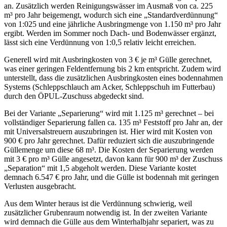
an. Zusätzlich werden Reinigungswässer im Ausmaß von ca. 225
m³ pro Jahr beigemengt, wodurch sich eine „Standardverdünnung“
von 1:025 und eine jährliche Ausbringmenge von 1.150 m³ pro Jahr
ergibt. Werden im Sommer noch Dach- und Bodenwässer ergänzt,
lässt sich eine Verdünnung von 1:0,5 relativ leicht erreichen.
Generell wird mit Ausbringkosten von 3 € je m³ Gülle gerechnet,
was einer geringen Feldentfernung bis 2 km entspricht. Zudem wird
unterstellt, dass die zusätzlichen Ausbringkosten eines bodennahmen
Systems (Schleppschlauch am Acker, Schleppschuh im Futterbau)
durch den ÖPUL-Zuschuss abgedeckt sind.
Bei der Variante „Separierung“ wird mit 1.125 m³ gerechnet – bei
vollständiger Separierung fallen ca. 135 m³ Feststoff pro Jahr an, der
mit Universalstreuern auszubringen ist. Hier wird mit Kosten von
900 € pro Jahr gerechnet. Dafür reduziert sich die auszubringende
Güllemenge um diese 68 m³. Die Kosten der Separierung werden
mit 3 € pro m³ Gülle angesetzt, davon kann für 900 m³ der Zuschuss
„Separation“ mit 1,5 abgeholt werden. Diese Variante kostet
demnach 6.547 € pro Jahr, und die Gülle ist bodennah mit geringen
Verlusten ausgebracht.
Aus dem Winter heraus ist die Verdünnung schwierig, weil
zusätzlicher Grubenraum notwendig ist. In der zweiten Variante
wird demnach die Gülle aus dem Winterhalbjahr separiert, was zu