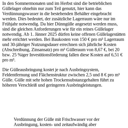
In den Sommermonaten und im Herbst sind die betrieblichen
Güllelager ohnehin nur zum Teil genutzt, hier kann das
Verdünnungswasser in die bestehenden Behälter eingebracht
werden. Dies bedeutet, der zusätzliche Lagerraum wäre nur im
Frühjahr notwendig. Da hier Dünngülle angesetzt werden muss,
sind die gleichen Anforderungen wie für ein reines Güllelager
notwendig. Ab 1. Jänner 2025 dürfen keine offenen Güllelagestätten
mehr errichtet werden. Bei Baukosten von 150 € pro m³ Lagerraum
und 30-jähriger Nutzungsdauer errechnen sich jährliche Kosten
(Abschreibung, Zinsansatz) pro m³ Gülleraum von 8,67 €, bei 20
bzw. 25 %iger Investitionsförderung fallen diese Kosten auf 6,51 €
pro m³.
Die Gülleausbringung kostet je nach Ausbringsystem,
Feldentfernung und Flächenstruktur zwischen 2,5 und 8 € pro m³
Gülle. Gülle mit sehr hohen Trockensubstanzgehalten führt zu
höheren Verschleiß und geringeren Ausbringleistungen.
Verdünnung der Gülle mit Frischwasser vor der
Ausbringung, kosten- und zeitaufwändig aber